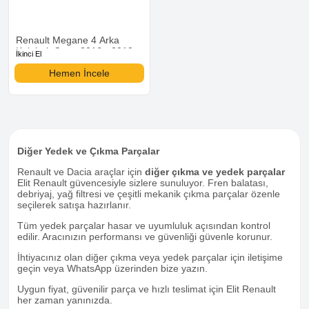
Renault Megane 4 Arka
Kelebek Camı 2016 - 2018
İkinci El
Hemen İncele
Diğer Yedek ve Çıkma Parçalar
Renault ve Dacia araçlar için
diğer çıkma ve yedek parçalar
Elit Renault güvencesiyle sizlere sunuluyor. Fren balatası,
debriyaj, yağ filtresi ve çeşitli mekanik çıkma parçalar özenle
seçilerek satışa hazırlanır.
Tüm yedek parçalar hasar ve uyumluluk açısından kontrol
edilir. Aracınızın performansı ve güvenliği güvenle korunur.
İhtiyacınız olan diğer çıkma veya yedek parçalar için iletişime
geçin veya WhatsApp üzerinden bize yazın.
Uygun fiyat, güvenilir parça ve hızlı teslimat için Elit Renault
her zaman yanınızda.