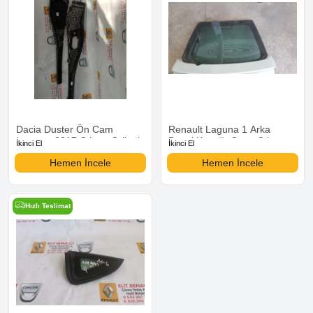
Dacia Duster Ön Cam
Renault Laguna 1 Arka
Izgarası 2017 Çıkma Orjinal
Bagaj Kapağı Camı Çıkma
İkinci El
İkinci El
Orjinal
Hemen İncele
Hemen İncele
Hızlı Teslimat