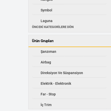
Symbol
Laguna
ÖNCEKI KATEGORILERE DÖN
Talisman
Ürün Grupları
Latitude
Şanzıman
Scenic
Airbag
Captur
Direksiyon Ve Süspansiyon
Kadjar
Elektrik - Elektronik
Taliant
Far - Stop
İç Trim