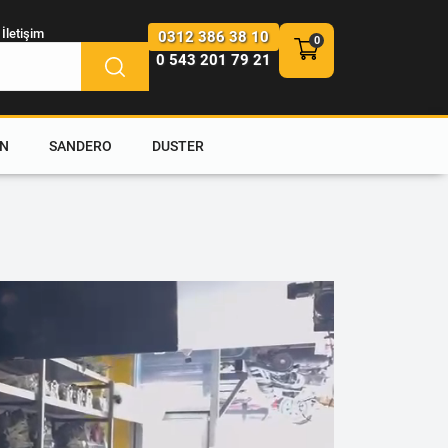
İletişim
0312 386 38 10
0 543 201 79 21
N
SANDERO
DUSTER