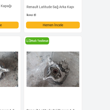
j Kapağı
Renault Latitude Sağ Arka Kapı
İkinci El
le
Hemen İncele
Hızlı Teslimat