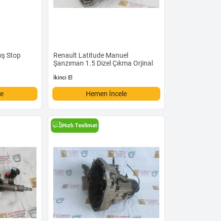
ış Stop
Renault Latitude Manuel
Şanzıman 1.5 Dizel Çıkma Orjinal
İkinci El
le
Hemen İncele
Hızlı Teslimat