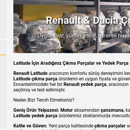
Renault & Dacia Ç
İçin Bizi 
Uygun fiyat, yüksek kalite, garantili hizm
çözümleri
Latitude İçin Aradığınız Çıkma Parçalar ve Yedek Parça
Renault Latitude
aracınızın konforlu sürüş deneyimini kes
Latitude çıkma parça
ürünlerini en uygun fiyata ve güvenl
Envanterimizdeki her bir
Renault yedek parça
, aracınızı
seçilmiş ve test edilmiştir.
Neden Bizi Tercih Etmelisiniz?
Geniş Ürün Yelpazesi:
Motor
aksamından
şanzımana
, k
Latitude yedek parça
ürünlerimiz stoklarımızda mevcuttu
Kalite ve Güven:
Yeni parça kalitesinde
çıkma parçalar
su