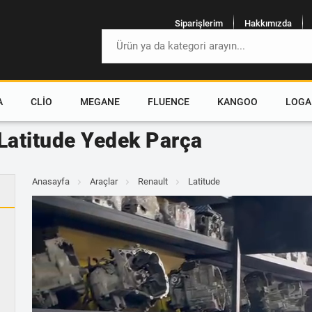
Siparişlerim
Hakkımızda
A
CLIO
MEGANE
FLUENCE
KANGOO
LOGA
 Latitude Yedek Parça
Anasayfa
Araçlar
Renault
Latitude