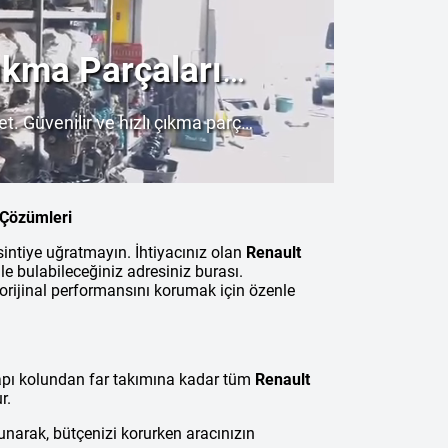
ıkma Parçaları
Arayın!
et. Güvenilir ve hızlı çıkma parça
.
 Çözümleri
intiye uğratmayın. İhtiyacınız olan
Renault
e bulabileceğiniz adresiniz burası.
n orijinal performansını korumak için özenle
apı kolundan far takımına kadar tüm
Renault
r.
narak, bütçenizi korurken aracınızın