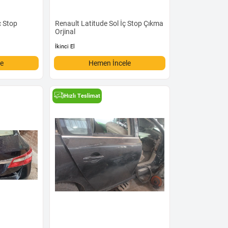
ç Stop
Renault Latitude Sol İç Stop Çıkma
Orjinal
İkinci El
le
Hemen İncele
Hızlı Teslimat