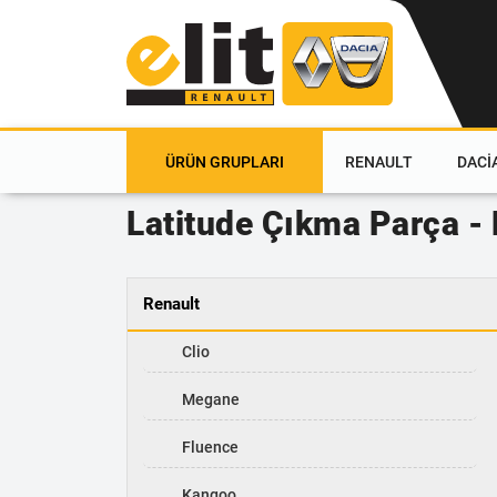
ÜRÜN GRUPLARI
RENAULT
DACI
Latitude Çıkma Parça -
Renault
Clio
Megane
Fluence
Kangoo