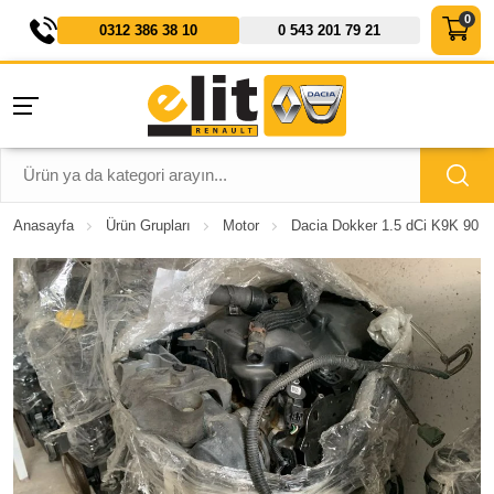
0312 386 38 10
0 543 201 79 21
Anasayfa
Ürün Grupları
Motor
Dacia Dokker 1.5 dCi K9K 90 Be