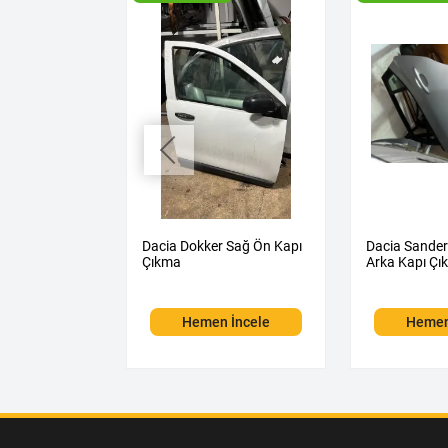
na 1 Sol Ön
Dacia Dokker Sağ Ön Kapı
Dacia Sander
Çıkma
Arka Kapı Çı
 İncele
Hemen İncele
Hemen