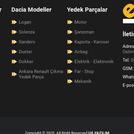
r
Dacia Modeller
Yedek Parçalar
Logan
Motor
Solenza
Şanzıman
İlet
Sandero
Kaporta - Karoser
Adre
Duster
Airbag
Ostim
Tel:
0
Dokker
Elektrik - Elektronik
GSM
Ankara Renault Çıkma
Far - Stop
Yedek Parça
What
Mekanik
E-pos
Copyright © 2025, All Right Reserved
US YAZILIM