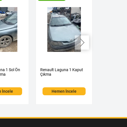
na 1 Sol Ön
Renault Laguna 1 Kaput
Renault Lagu
kma
Çıkma
Kapağı Çıkm
 İncele
Hemen İncele
Hemen