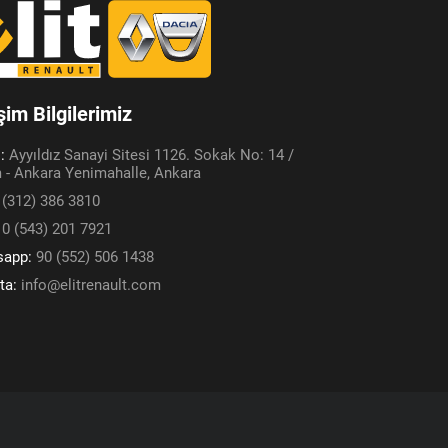
işim Bilgilerimiz
s:
Ayyıldız Sanayi Sitesi 1126. Sokak No: 14 /
 - Ankara Yenimahalle, Ankara
 (312) 386 3810
:
0 (543) 201 7921
sapp:
90 (552) 506 1438
ta:
info@elitrenault.com