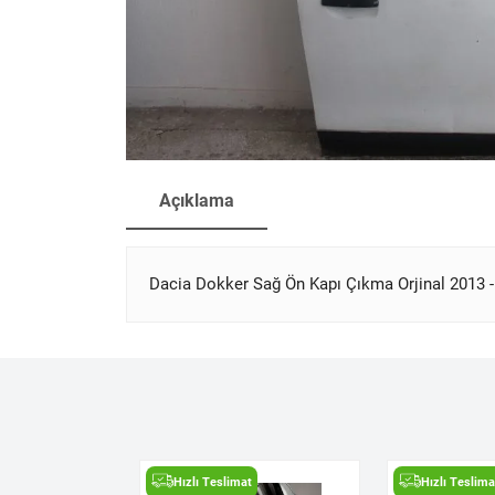
Açıklama
Dacia Dokker Sağ Ön Kapı Çıkma Orjinal 2013 
t
Hızlı Teslimat
Hızlı Teslima