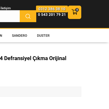
İletişim
0312 386 38 10
0 543 201 79 21
N
SANDERO
DUSTER
4 Defransiyel Çıkma Orijinal