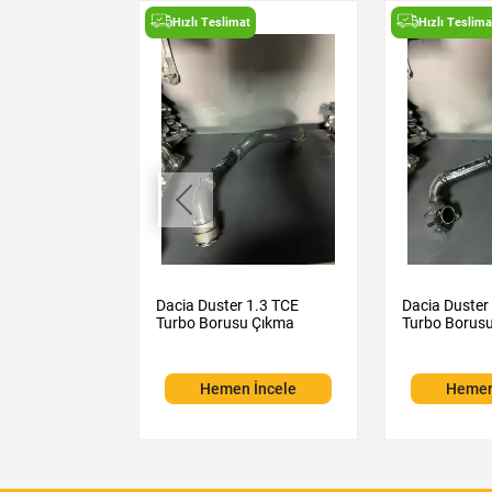
t
Hızlı Teslimat
Hızlı Teslima
 1.3 TCE Klima
Dacia Duster 1.3 TCE
Dacia Duster
Çıkma
Turbo Borusu Çıkma
Turbo Borus
 İncele
Hemen İncele
Hemen