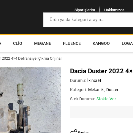
Siparişlerim
Hakkımızda
A
CLIO
MEGANE
FLUENCE
KANGOO
LOGA
 2022 4×4 Defransiyel Çıkma Orijinal
Dacia Duster 2022 4×
Durumu:
İkinci El
Kategori:
Mekanik
,
Duster
Stok Durumu:
Stokta Var
Paylaş