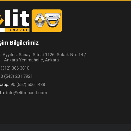
işim Bilgilerimiz
s:
Ayyıldız Sanayi Sitesi 1126. Sokak No: 14 /
 - Ankara Yenimahalle, Ankara
 (312) 386 3810
:
0 (543) 201 7921
sapp:
90 (552) 506 1438
ta:
info@elitrenault.com