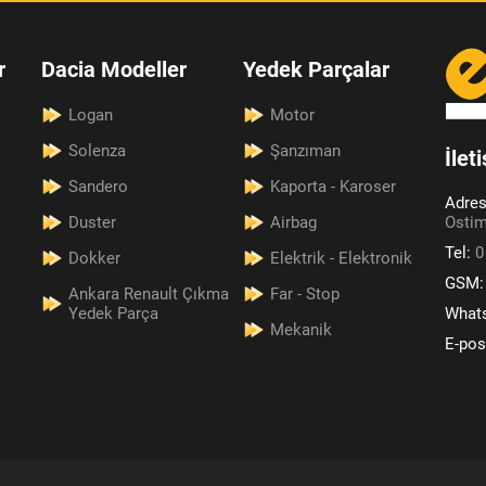
r
Dacia Modeller
Yedek Parçalar
Logan
Motor
Solenza
Şanzıman
İlet
Sandero
Kaporta - Karoser
Adre
Duster
Airbag
Ostim
Tel:
0
Dokker
Elektrik - Elektronik
GSM
Ankara Renault Çıkma
Far - Stop
Yedek Parça
What
Mekanik
E-pos