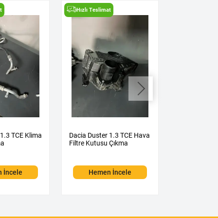
t
Hızlı Teslimat
Hızlı Teslima
 1.3 TCE Klima
Dacia Duster 1.3 TCE Hava
Dacia Duster
ma
Filtre Kutusu Çıkma
Kelebeği Çık
 İncele
Hemen İncele
Hemen