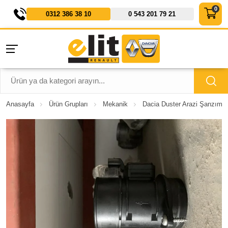
0312 386 38 10
0 543 201 79 21
Anasayfa
Ürün Grupları
Mekanik
Dacia Duster Arazi Şanzıman