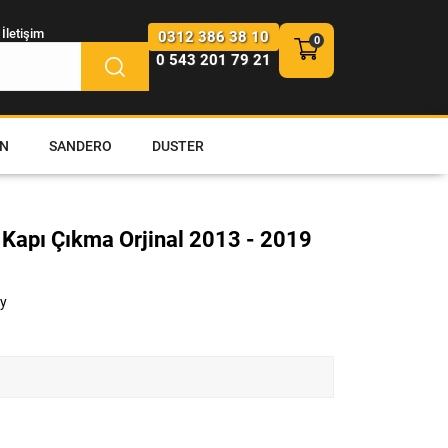
İletişim
0312 386 38 10
0 543 201 79 21
N
SANDERO
DUSTER
 Kapı Çıkma Orjinal 2013 - 2019
y