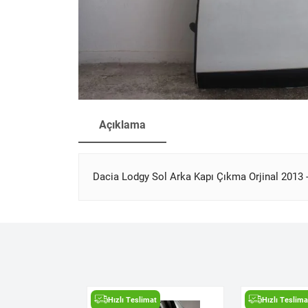
Açıklama
Dacia Lodgy Sol Arka Kapı Çıkma Orjinal 2013 
t
Hızlı Teslimat
Hızlı Teslima