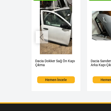
na 1 Sol Ön
Dacia Dokker Sağ Ön Kapı
Dacia Sander
Çıkma
Arka Kapı Çı
 İncele
Hemen İncele
Hemen