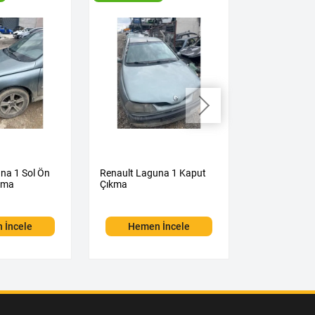
na 1 Sol Ön
Renault Laguna 1 Kaput
Renault Lagu
kma
Çıkma
Kapağı Çıkm
 İncele
Hemen İncele
Hemen