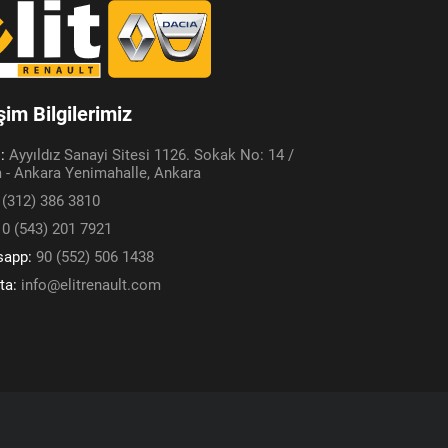
işim Bilgilerimiz
s:
Ayyıldız Sanayi Sitesi 1126. Sokak No: 14 /
 - Ankara Yenimahalle, Ankara
 (312) 386 3810
:
0 (543) 201 7921
sapp:
90 (552) 506 1438
ta:
info@elitrenault.com