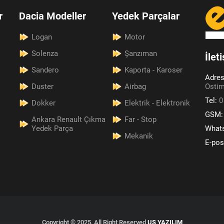
r
Dacia Modeller
Yedek Parçalar
Logan
Motor
Solenza
Şanzıman
İlet
Sandero
Kaporta - Karoser
Adre
Duster
Airbag
Ostim
Tel:
0
Dokker
Elektrik - Elektronik
GSM
Ankara Renault Çıkma
Far - Stop
Yedek Parça
What
Mekanik
E-pos
Copyright © 2025, All Right Reserved
US YAZILIM