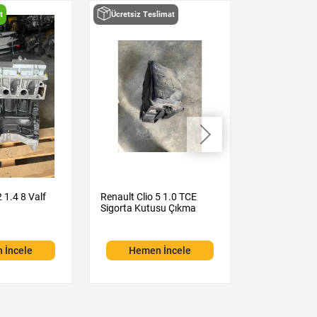
t
Ücretsiz Teslimat
Hızlı Teslima
2 1.4 8 Valf
Renault Clio 5 1.0 TCE
Renault Clio 
Sigorta Kutusu Çıkma
Otomatik Şa
Çıkma
 İncele
Hemen İncele
Hemen