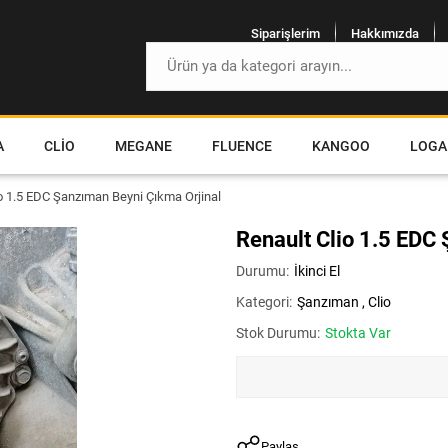
Siparişlerim
Hakkımızda
A
CLIO
MEGANE
FLUENCE
KANGOO
LOGA
o 1.5 EDC Şanzıman Beyni Çıkma Orjinal
Renault Clio 1.5 EDC
Durumu:
İkinci El
Kategori:
Şanzıman
,
Clio
Stok Durumu:
Stokta Var
Paylaş