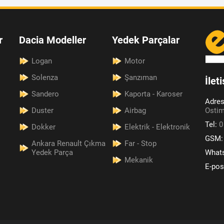
r
Dacia Modeller
Yedek Parçalar
Logan
Motor
Solenza
Şanzıman
İlet
Sandero
Kaporta - Karoser
Adre
Duster
Airbag
Ostim
Tel:
0
Dokker
Elektrik - Elektronik
GSM
Ankara Renault Çıkma
Far - Stop
Yedek Parça
What
Mekanik
E-pos