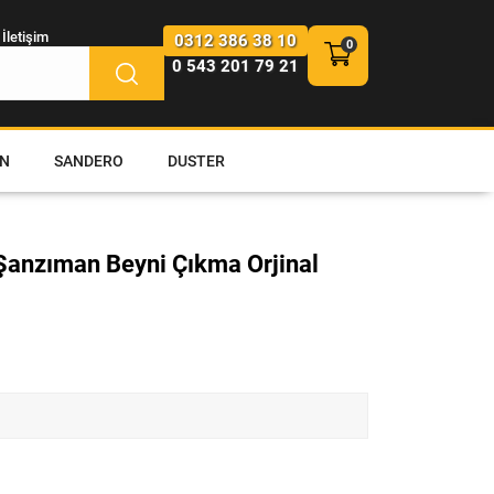
İletişim
0312 386 38 10
0 543 201 79 21
N
SANDERO
DUSTER
 Şanzıman Beyni Çıkma Orjinal