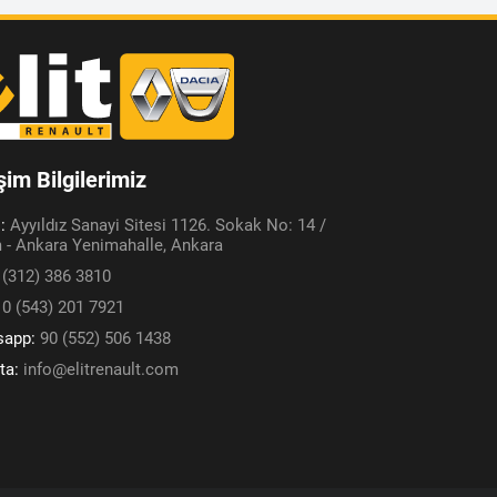
işim Bilgilerimiz
s:
Ayyıldız Sanayi Sitesi 1126. Sokak No: 14 /
 - Ankara Yenimahalle, Ankara
 (312) 386 3810
:
0 (543) 201 7921
sapp:
90 (552) 506 1438
ta:
info@elitrenault.com