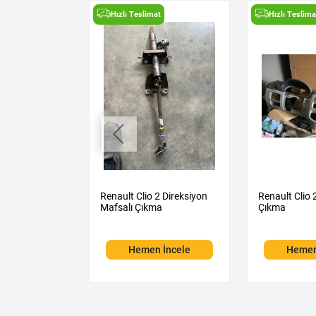
t
Hızlı Teslimat
Hızlı Teslima
5 1.0 TCE
Renault Clio 2 Direksiyon
Renault Clio 
Mafsalı Çıkma
Çıkma
 İncele
Hemen İncele
Hemen