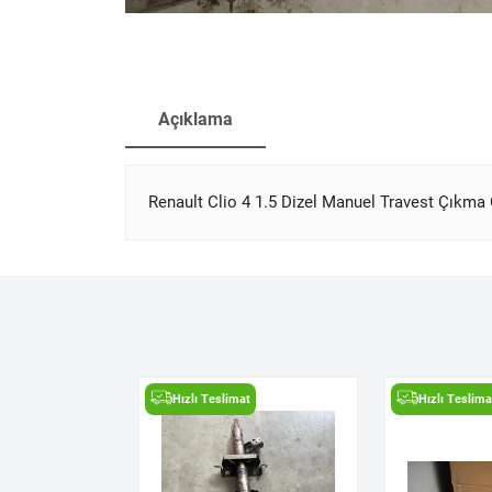
Açıklama
Renault Clio 4 1.5 Dizel Manuel Travest Çıkma 
t
Hızlı Teslimat
Hızlı Teslima