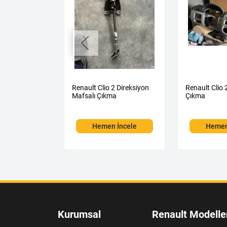
5 1.0 TCE
Renault Clio 2 Direksiyon
Renault Clio 
Mafsalı Çıkma
Çıkma
 İncele
Hemen İncele
Hemen
Kurumsal
Renault Modelle