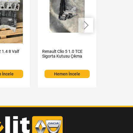
2 1.4 8 Valf
Renault Clio 5 1.0 TCE
Renault Clio 
Sigorta Kutusu Çıkma
Otomatik Şa
Çıkma
 İncele
Hemen İncele
Hemen