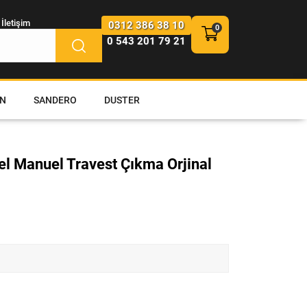
İletişim
0312 386 38 10
0 543 201 79 21
N
SANDERO
DUSTER
zel Manuel Travest Çıkma Orjinal