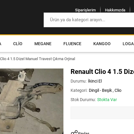
Siparişlerim
Hakkımızda
A
CLIO
MEGANE
FLUENCE
KANGOO
LOGA
Clio 4 1.5 Dizel Manuel Travest Çıkma Orjinal
Renault Clio 4 1.5 Di
Durumu:
İkinci El
Kategori:
Dingil - Beşik
,
Clio
Stok Durumu:
Stokta Var
Paylaş