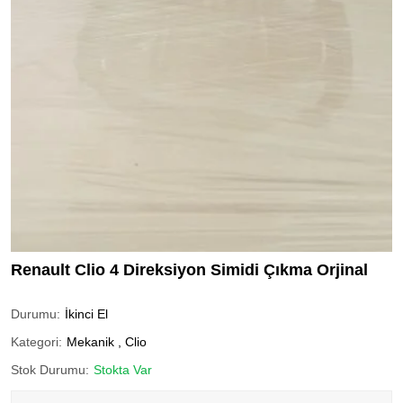
Renault Clio 4 Direksiyon Simidi Çıkma Orjinal
Durumu:
İkinci El
Kategori:
Mekanik
,
Clio
Stok Durumu:
Stokta Var