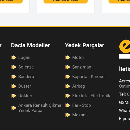
r
Dacia Modeller
Yedek Parçalar
Logan
Motor
Solenza
Şanzıman
İlet
Sandero
Kaporta - Karoser
Adre
Duster
Airbag
Ostim
Tel:
0
Dokker
Elektrik - Elektronik
GSM
Ankara Renault Çıkma
Far - Stop
Yedek Parça
What
Mekanik
E-pos