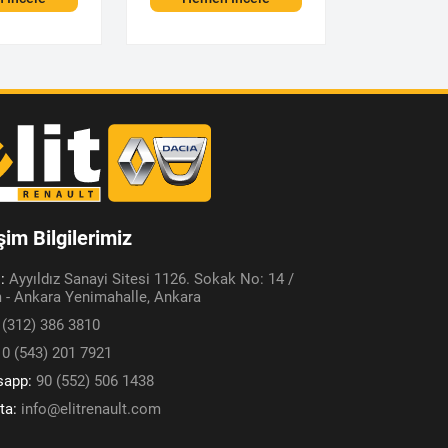
işim Bilgilerimiz
s:
Ayyıldız Sanayi Sitesi 1126. Sokak No: 14 /
 - Ankara Yenimahalle, Ankara
 (312) 386 3810
:
0 (543) 201 7921
sapp:
90 (552) 506 1438
ta:
info@elitrenault.com