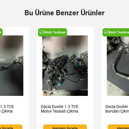
Bu Ürüne Benzer Ürünler
t
Hızlı Teslimat
Hızlı Teslima
 1.3 TCE
Dacia Duster 1.3 TCE
Dacia Duster
u Çıkma
Motor Tesisatı Çıkma
Boruları Çık
 İncele
Hemen İncele
Hemen