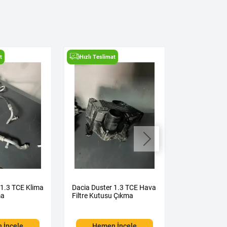
t
Hızlı Teslimat
Hızlı Teslima
 1.3 TCE Klima
Dacia Duster 1.3 TCE Hava
Dacia Duster
ma
Filtre Kutusu Çıkma
Kelebeği Çık
 İncele
Hemen İncele
Hemen