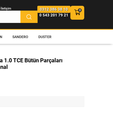
İletişim
0312 386 38 10
0 543 201 79 21
N
SANDERO
DUSTER
na 1.0 TCE Bütün Parçaları
inal