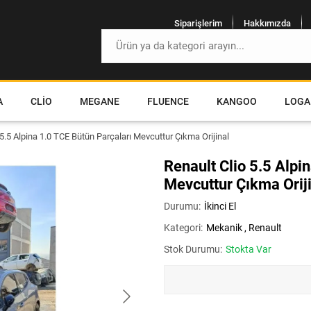
Siparişlerim
Hakkımızda
A
CLIO
MEGANE
FLUENCE
KANGOO
LOGA
 5.5 Alpina 1.0 TCE Bütün Parçaları Mevcuttur Çıkma Orijinal
Renault Clio 5.5 Alpi
Mevcuttur Çıkma Orij
Durumu:
İkinci El
Kategori:
Mekanik
,
Renault
Stok Durumu:
Stokta Var