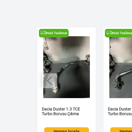
t
Hızlı Teslimat
Hızlı Teslima
ne 4 1.5
Dacia Duster 1.3 TCE
Dacia Duster
izör Çıkma
Turbo Borusu Çıkma
Turbo Borus
 İncele
Hemen İncele
Hemen