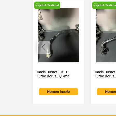
t
Hızlı Teslimat
Hızlı Teslima
ne 4 1.5
Dacia Duster 1.3 TCE
Dacia Duster
izör Çıkma
Turbo Borusu Çıkma
Turbo Borus
 İncele
Hemen İncele
Hemen