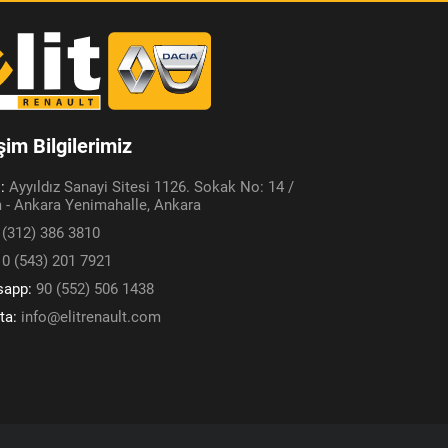
işim Bilgilerimiz
s:
Ayyıldız Sanayi Sitesi 1126. Sokak No: 14 /
 - Ankara Yenimahalle, Ankara
 (312) 386 3810
:
0 (543) 201 7921
sapp:
90 (552) 506 1438
ta:
info@elitrenault.com