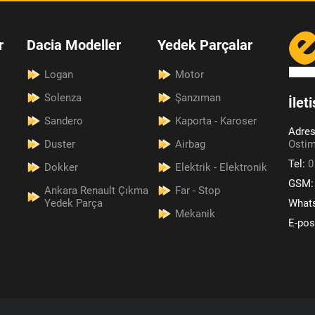
r
Dacia Modeller
Yedek Parçalar
Logan
Motor
Solenza
Şanzıman
İlet
Sandero
Kaporta - Karoser
Adre
Duster
Airbag
Ostim
Tel:
0
Dokker
Elektrik - Elektronik
GSM
Ankara Renault Çıkma
Far - Stop
Yedek Parça
What
Mekanik
E-pos