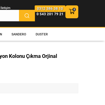
İletişim
0312 386 38 10
0 543 201 79 21
N
SANDERO
DUSTER
iyon Kolonu Çıkma Orjinal