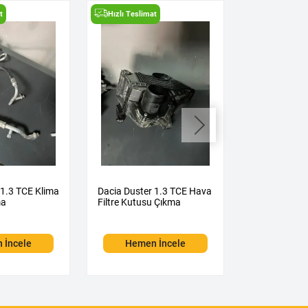
t
Hızlı Teslimat
Hızlı Teslima
 1.3 TCE Klima
Dacia Duster 1.3 TCE Hava
Dacia Duster
ma
Filtre Kutusu Çıkma
Kelebeği Çık
 İncele
Hemen İncele
Hemen