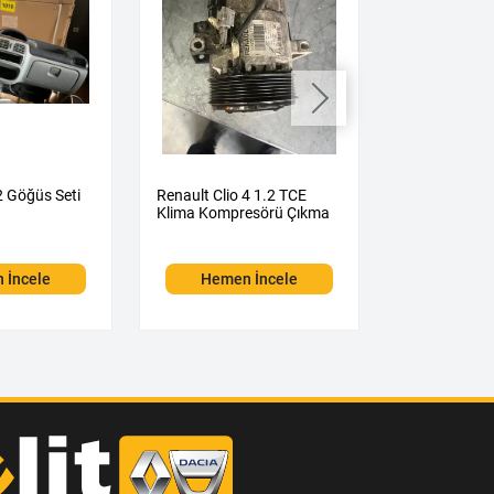
2 Göğüs Seti
Renault Clio 4 1.2 TCE
Renault Clio 
Klima Kompresörü Çıkma
Motor Çıkma
 İncele
Hemen İncele
Hemen