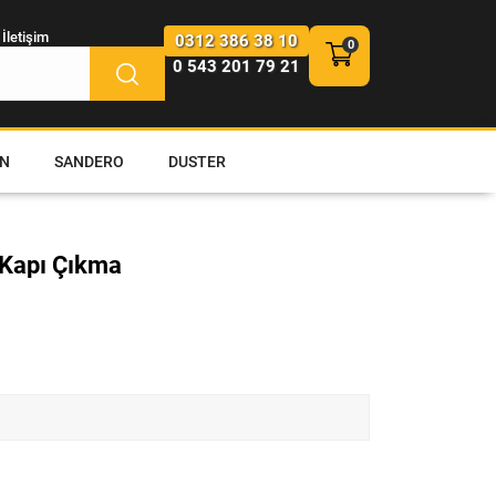
İletişim
0312 386 38 10
0 543 201 79 21
N
SANDERO
DUSTER
 Kapı Çıkma