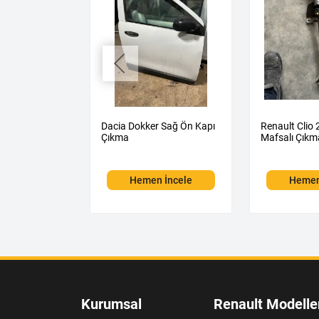
5 1.0 TCE
Dacia Dokker Sağ Ön Kapı
Renault Clio 
Kutusu Çıkma
Çıkma
Mafsalı Çıkm
 İncele
Hemen İncele
Hemen
Kurumsal
Renault Modelle