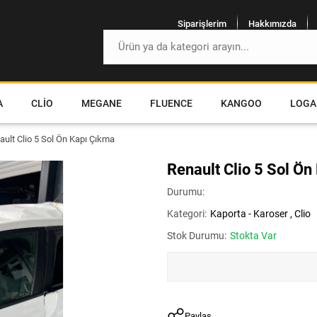
Siparişlerim
Hakkımızda
A
CLIO
MEGANE
FLUENCE
KANGOO
LOGA
ault Clio 5 Sol Ön Kapı Çıkma
Renault Clio 5 Sol Ön
Durumu:
Kategori:
Kaporta - Karoser
,
Clio
Stok Durumu:
Stokta Var
Paylaş