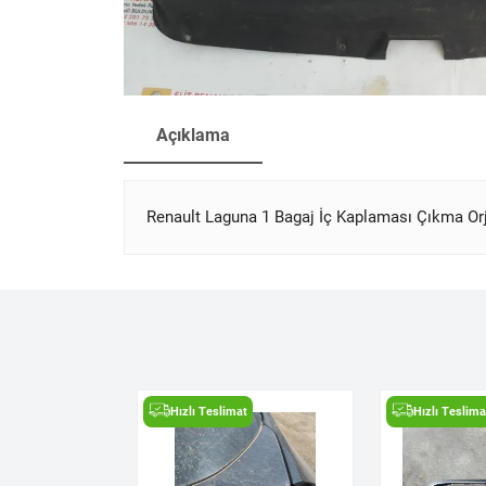
Açıklama
Renault Laguna 1 Bagaj İç Kaplaması Çıkma Orj
t
Hızlı Teslimat
Hızlı Teslima