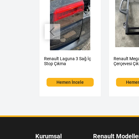
na 1 Sol Ön
Renault Laguna 3 Sağ İç
Renault Meg
kma
Stop Çıkma
Çerçevesi Çı
 İncele
Hemen İncele
Hemen
Kurumsal
Renault Modelle