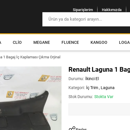
Siparişlerim
Hakkımızda
A
CLIO
MEGANE
FLUENCE
KANGOO
LOGA
a 1 Bagaj İç Kaplaması Çıkma Orjinal
Renault Laguna 1 Bag
Durumu:
İkinci El
Kategori:
İç Trim
,
Laguna
Stok Durumu:
Stokta Var
Paylaş