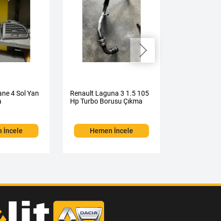
ne 4 Sol Yan
Renault Laguna 3 1.5 105
Renault Lagu
a
Hp Turbo Borusu Çıkma
Hp Sol Aks Ç
 İncele
Hemen İncele
Hemen