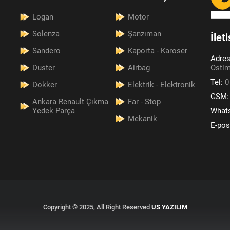
Logan
Motor
Solenza
Şanzıman
İlet
Sandero
Kaporta - Karoser
Adre
Duster
Airbag
Ostim
Tel:
0
Dokker
Elektrik - Elektronik
GSM
Ankara Renault Çıkma
Far - Stop
Yedek Parça
What
Mekanik
E-pos
Copyright © 2025, All Right Reserved
US YAZILIM