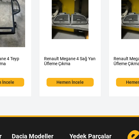
ane 4 Teyp
Renault Megane 4 Sağ Yan
Renault Mega
kma
Üfleme Çıkma
Üfleme Çıkm
 İncele
Hemen İncele
Hemen
r
Dacia Modeller
Yedek Parçalar