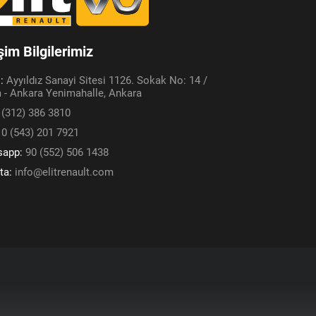
işim Bilgilerimiz
s:
Ayyıldız Sanayi Sitesi 1126. Sokak No: 14 /
 - Ankara Yenimahalle, Ankara
 (312) 386 3810
:
0 (543) 201 7921
sapp:
90 (552) 506 1438
ta:
info@elitrenault.com