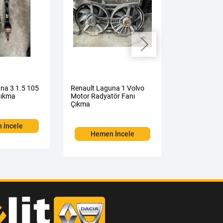
na 3 1.5 105
Renault Laguna 1 Volvo
Renault Lag
Çıkma
Motor Radyatör Fanı
Çamurluk Çı
Çıkma
 İncele
Hemen
Hemen İncele