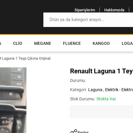
Siparişlerim
Hakkımızda
A
CLIO
MEGANE
FLUENCE
KANGOO
LOGA
t Laguna 1 Teyp Çıkma Orijinal
Renault Laguna 1 Tey
Durumu:
Kategori:
Laguna
,
Elektrik - Elektr
Stok Durumu:
Stokta Var
Paylaş