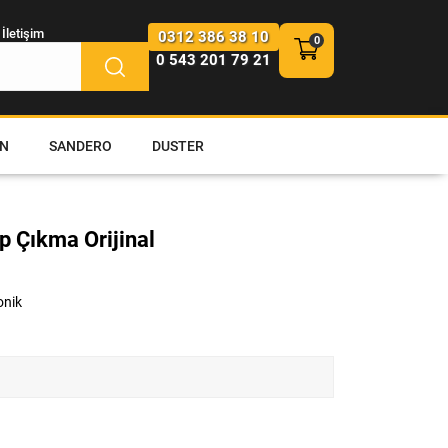
İletişim
0312 386 38 10
0 543 201 79 21
N
SANDERO
DUSTER
p Çıkma Orijinal
onik