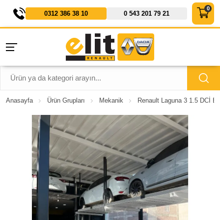
0312 386 38 10
0 543 201 79 21
Anasayfa
Ürün Grupları
Mekanik
Renault Laguna 3 1.5 DCİ Bü