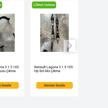
t
Hızlı Teslimat
Hızlı Teslima
na 3 1.5 105
Renault Laguna 3 1.5 105
Renault Lagu
rusu Çıkma
Hp Sol Aks Çıkma
Hp Sağ Aks 
 İncele
Hemen İncele
Hemen