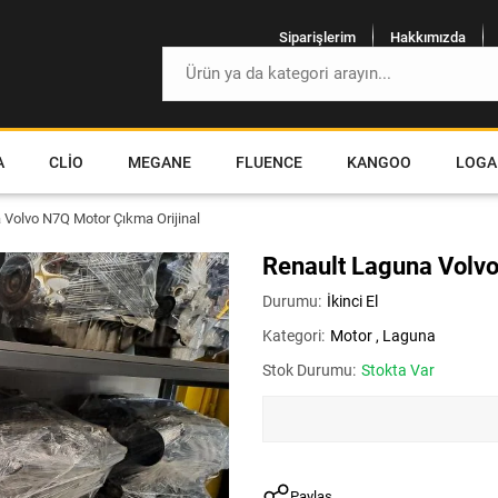
Siparişlerim
Hakkımızda
A
CLIO
MEGANE
FLUENCE
KANGOO
LOGA
 Volvo N7Q Motor Çıkma Orijinal
Renault Laguna Volvo
Durumu:
İkinci El
Kategori:
Motor
,
Laguna
Stok Durumu:
Stokta Var
Paylaş