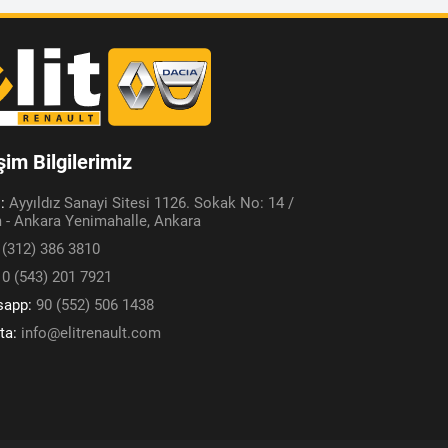
işim Bilgilerimiz
s:
Ayyıldız Sanayi Sitesi 1126. Sokak No: 14 /
 - Ankara Yenimahalle, Ankara
 (312) 386 3810
:
0 (543) 201 7921
sapp:
90 (552) 506 1438
ta:
info@elitrenault.com