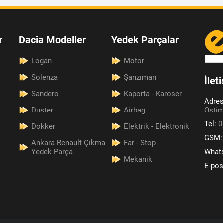
r
Dacia Modeller
Yedek Parçalar
Logan
Motor
Solenza
Şanzıman
İlet
Sandero
Kaporta - Karoser
Adre
Duster
Airbag
Ostim
Tel:
0
Dokker
Elektrik - Elektronik
GSM
Ankara Renault Çıkma
Far - Stop
Yedek Parça
What
Mekanik
E-pos