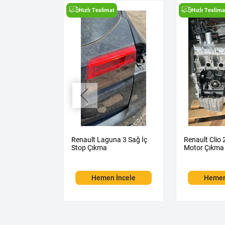
t
Hızlı Teslimat
Hızlı Teslima
na 1 Sol Ön
Renault Laguna 3 Sağ İç
Renault Clio 
kma
Stop Çıkma
Motor Çıkma
 İncele
Hemen İncele
Hemen