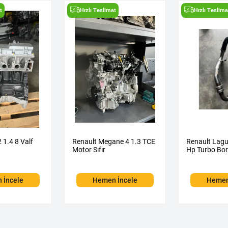
t
Hızlı Teslimat
Hızlı Teslima
2 1.4 8 Valf
Renault Megane 4 1.3 TCE
Renault Lagu
Motor Sıfır
Hp Turbo Bo
 İncele
Hemen İncele
Hemen