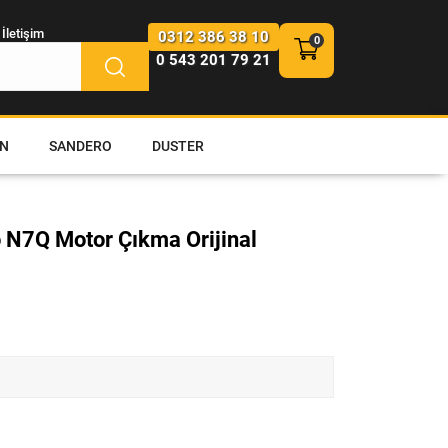
İletişim
0312 386 38 10
0 543 201 79 21
N
SANDERO
DUSTER
 N7Q Motor Çıkma Orijinal