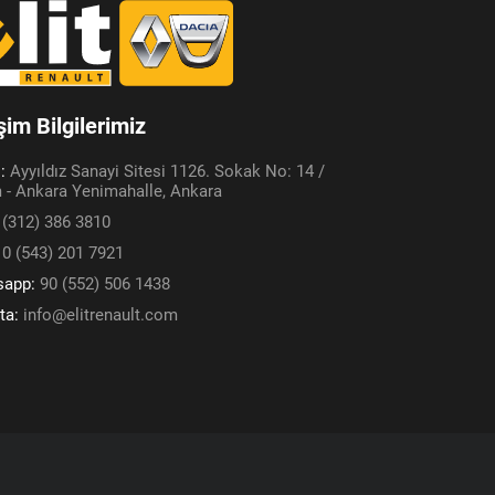
işim Bilgilerimiz
s:
Ayyıldız Sanayi Sitesi 1126. Sokak No: 14 /
 - Ankara Yenimahalle, Ankara
 (312) 386 3810
:
0 (543) 201 7921
sapp:
90 (552) 506 1438
ta:
info@elitrenault.com