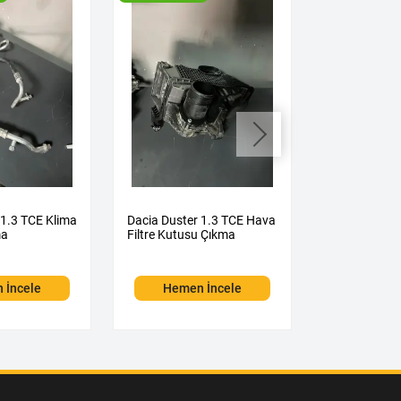
 1.3 TCE Klima
Dacia Duster 1.3 TCE Hava
Dacia Duster
ma
Filtre Kutusu Çıkma
Kelebeği Çık
 İncele
Hemen İncele
Hemen