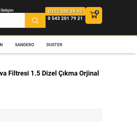
İletişim
0312 386 38 10
0 543 201 79 21
N
SANDERO
DUSTER
 Filtresi 1.5 Dizel Çıkma Orjinal