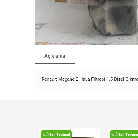
Açıklama
Renault Megane 2 Hava Filtresi 1.5 Dizel Çıkma
t
Hızlı Teslimat
Hızlı Teslima