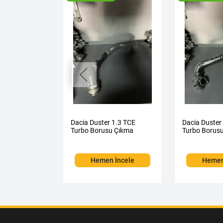
ane 4 Teyp
Dacia Duster 1.3 TCE
Dacia Duster
kma
Turbo Borusu Çıkma
Turbo Borus
 İncele
Hemen İncele
Hemen