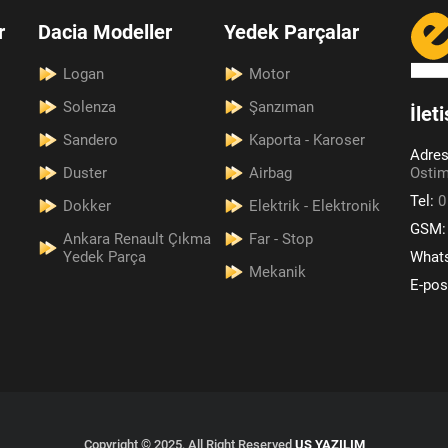
r
Dacia Modeller
Yedek Parçalar
Logan
Motor
Solenza
Şanzıman
İlet
Sandero
Kaporta - Karoser
Adre
Duster
Airbag
Ostim
Tel:
0
Dokker
Elektrik - Elektronik
GSM
Ankara Renault Çıkma
Far - Stop
Yedek Parça
What
Mekanik
E-pos
Copyright © 2025, All Right Reserved
US YAZILIM