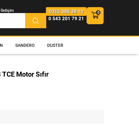
İletişim
0312 386 38 10
0 543 201 79 21
N
SANDERO
DUSTER
 TCE Motor Sıfır