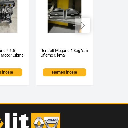
ne 2 1.5
Renault Megane 4 Sağ Yan
Renault Mega
ı Motor Çıkma
Üfleme Çıkma
Üfleme Çıkm
 İncele
Hemen İncele
Hemen