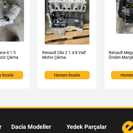
ne 4 1.5
Renault Clio 2 1.4 8 Valf
Renault Mega
izör Çıkma
Motor Çıkma
Önden Marşl
 İncele
Hemen İncele
Hemen
r
Dacia Modeller
Yedek Parçalar