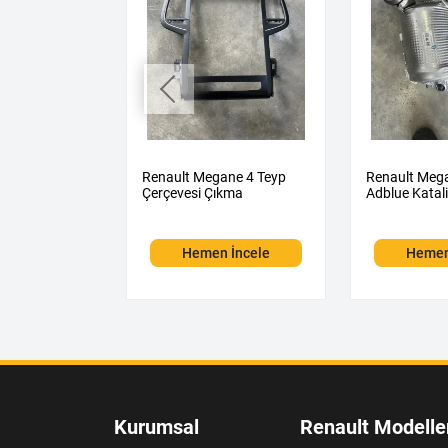
ne 1 2.0 8
Renault Megane 4 Teyp
Renault Mega
ompresörü
Çerçevesi Çıkma
Adblue Katal
Hemen İncele
Hemen
 İncele
Kurumsal
Renault Modelle