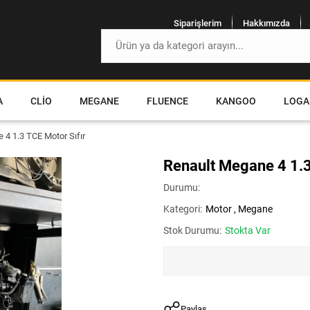
Siparişlerim
Hakkımızda
A
CLIO
MEGANE
FLUENCE
KANGOO
LOGA
 4 1.3 TCE Motor Sıfır
Renault Megane 4 1.3
Durumu:
Kategori:
Motor
,
Megane
Stok Durumu:
Stokta Var
Paylaş