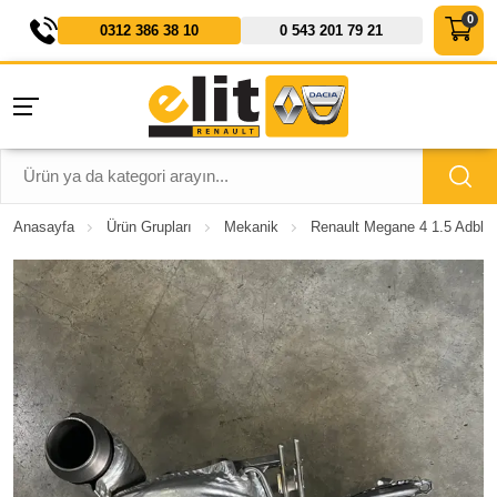
0312 386 38 10
0 543 201 79 21
Anasayfa
Ürün Grupları
Mekanik
Renault Megane 4 1.5 Adblue