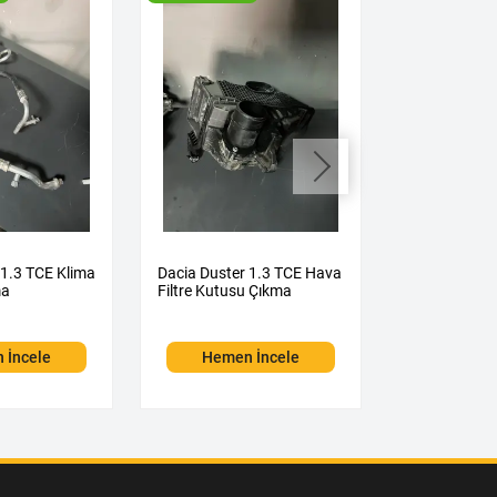
 1.3 TCE Klima
Dacia Duster 1.3 TCE Hava
Dacia Duster
ma
Filtre Kutusu Çıkma
Kelebeği Çık
 İncele
Hemen İncele
Hemen