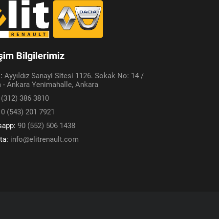
işim Bilgilerimiz
s:
Ayyıldız Sanayi Sitesi 1126. Sokak No: 14 /
 - Ankara Yenimahalle, Ankara
 (312) 386 3810
:
0 (543) 201 7921
sapp:
90 (552) 506 1438
ta:
info@elitrenault.com