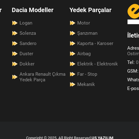
r
Dacia Modeller
Yedek Parçalar
Logan
Motor
Solenza
Şanzıman
İlet
Sandero
Kaporta - Karoser
Adre
Duster
Airbag
Ostim
Tel:
0
Dokker
Elektrik - Elektronik
GSM
Ankara Renault Çıkma
Far - Stop
Yedek Parça
What
Mekanik
E-pos
Copyright © 2025, All Right Reserved
US YAZILIM