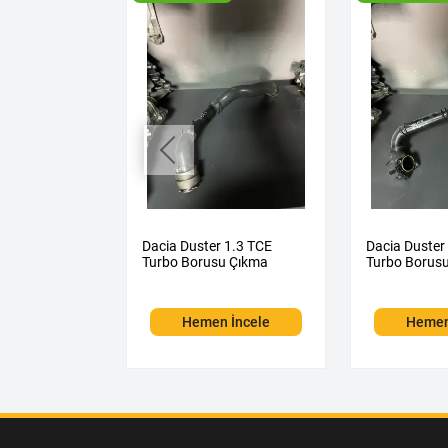
ane 4 Teyp
Dacia Duster 1.3 TCE
Dacia Duster
kma
Turbo Borusu Çıkma
Turbo Borus
 İncele
Hemen İncele
Hemen