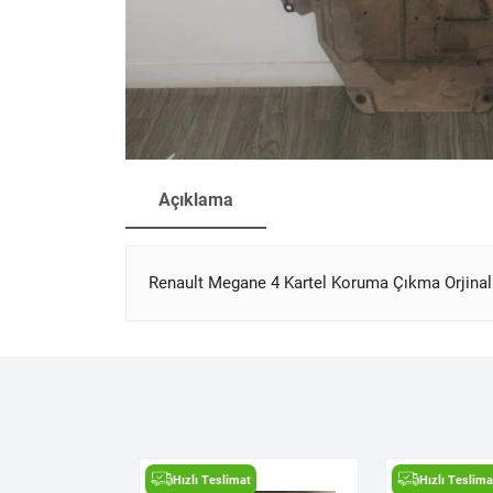
Açıklama
Renault Megane 4 Kartel Koruma Çıkma Orjinal
t
Hızlı Teslimat
Hızlı Teslima