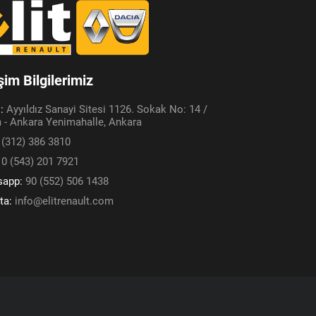
işim Bilgilerimiz
s:
Ayyıldız Sanayi Sitesi 1126. Sokak No: 14 /
 - Ankara Yenimahalle, Ankara
 (312) 386 3810
:
0 (543) 201 7921
sapp:
90 (552) 506 1438
ta:
info@elitrenault.com