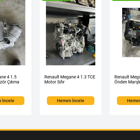
ne 4 1.5
Renault Megane 4 1.3 TCE
Renault Mega
izör Çıkma
Motor Sıfır
Önden Marşl
 İncele
Hemen İncele
Hemen