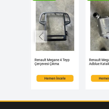
na 1 Sol Arka
Renault Megane 4 Teyp
Renault Mega
si Çıkma
Çerçevesi Çıkma
Adblue Katal
 İncele
Hemen İncele
Hemen