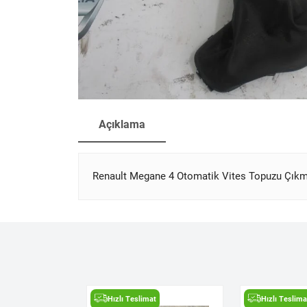
Açıklama
Renault Megane 4 Otomatik Vites Topuzu Çıkm
t
Hızlı Teslimat
Hızlı Teslima