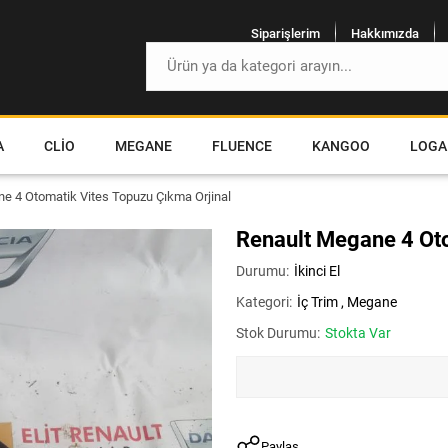
Siparişlerim
Hakkımızda
A
CLIO
MEGANE
FLUENCE
KANGOO
LOGA
e 4 Otomatik Vites Topuzu Çıkma Orjinal
Renault Megane 4 Oto
Durumu:
İkinci El
Kategori:
İç Trim
,
Megane
Stok Durumu:
Stokta Var
Paylaş