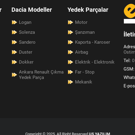
r
Dacia Modeller
Yedek Parçalar
Logan
Motor
Solenza
Şanzıman
İlet
Sandero
Kaporta - Karoser
Adre
Duster
Airbag
Ostim
Tel:
0
Dokker
Elektrik - Elektronik
GSM
Ankara Renault Çıkma
Far - Stop
Yedek Parça
What
Mekanik
E-pos
Copyright © 2025, All Right Reserved
US YAZILIM