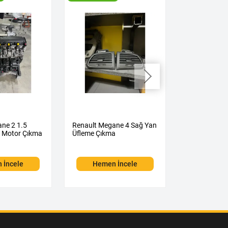
ne 2 1.5
Renault Megane 4 Sağ Yan
Renault Mega
ı Motor Çıkma
Üfleme Çıkma
Üfleme Çıkm
 İncele
Hemen İncele
Hemen