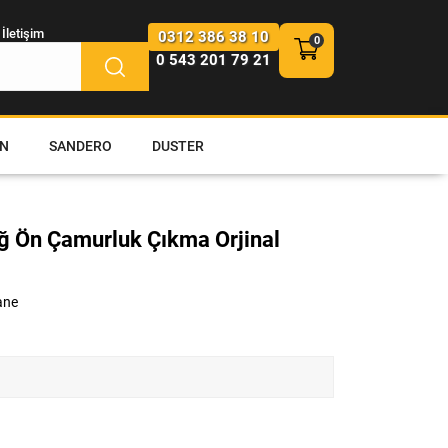
İletişim
0312 386 38 10
0 543 201 79 21
N
SANDERO
DUSTER
ğ Ön Çamurluk Çıkma Orjinal
ane