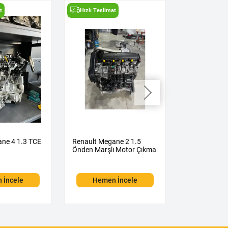
t
Hızlı Teslimat
Hızlı Teslima
ne 4 1.3 TCE
Renault Megane 2 1.5
Renault Meg
Önden Marşlı Motor Çıkma
Üfleme Çıkm
 İncele
Hemen İncele
Hemen