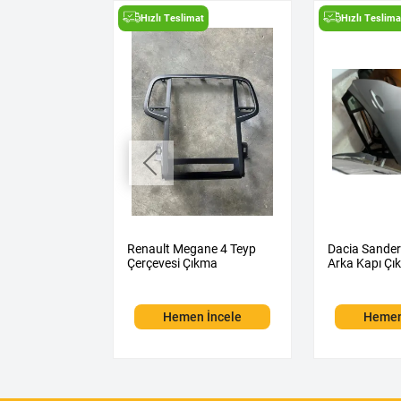
t
Hızlı Teslimat
Hızlı Teslima
una 1 Kaput
Renault Megane 4 Teyp
Dacia Sander
Çerçevesi Çıkma
Arka Kapı Çı
 İncele
Hemen İncele
Hemen