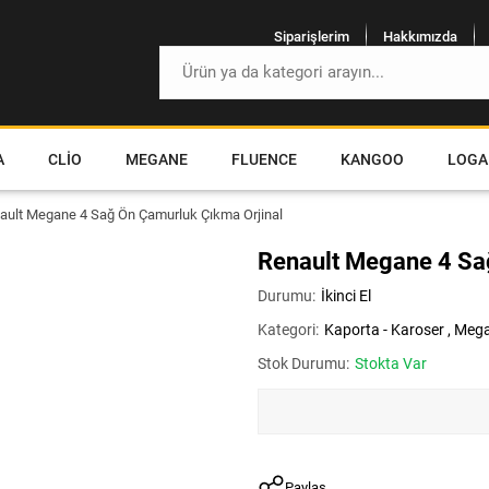
Siparişlerim
Hakkımızda
A
CLIO
MEGANE
FLUENCE
KANGOO
LOGA
ault Megane 4 Sağ Ön Çamurluk Çıkma Orjinal
Renault Megane 4 Sa
Durumu:
İkinci El
Kategori:
Kaporta - Karoser
,
Meg
Stok Durumu:
Stokta Var
Paylaş