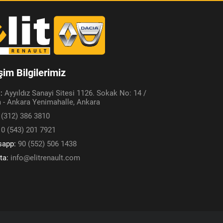
işim Bilgilerimiz
s:
Ayyıldız Sanayi Sitesi 1126. Sokak No: 14 /
 - Ankara Yenimahalle, Ankara
 (312) 386 3810
:
0 (543) 201 7921
sapp:
90 (552) 506 1438
ta:
info@elitrenault.com