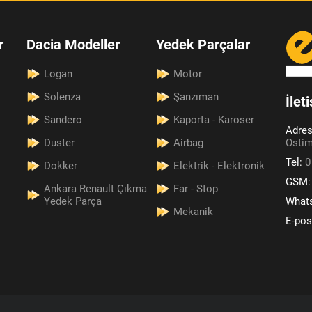
r
Dacia Modeller
Yedek Parçalar
Logan
Motor
Solenza
Şanzıman
İlet
Sandero
Kaporta - Karoser
Adre
Duster
Airbag
Ostim
Tel:
0
Dokker
Elektrik - Elektronik
GSM
Ankara Renault Çıkma
Far - Stop
Yedek Parça
What
Mekanik
E-pos