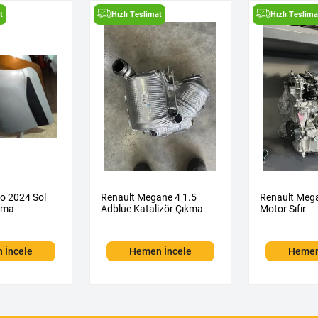
t
Hızlı Teslimat
Hızlı Teslima
o 2024 Sol
Renault Megane 4 1.5
Renault Mega
kma
Adblue Katalizör Çıkma
Motor Sıfır
 İncele
Hemen İncele
Hemen