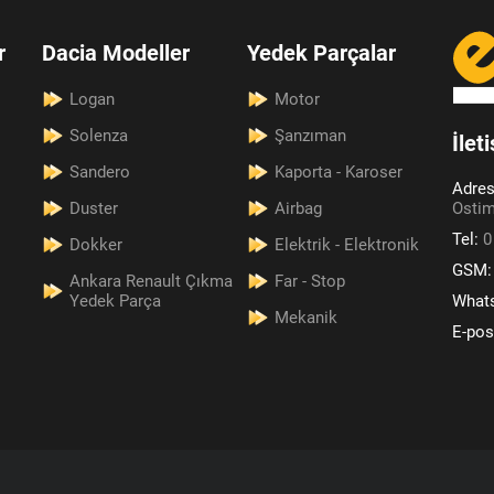
r
Dacia Modeller
Yedek Parçalar
Logan
Motor
Solenza
Şanzıman
İlet
Sandero
Kaporta - Karoser
Adre
Duster
Airbag
Ostim
Tel:
0
Dokker
Elektrik - Elektronik
GSM
Ankara Renault Çıkma
Far - Stop
Yedek Parça
What
Mekanik
E-pos