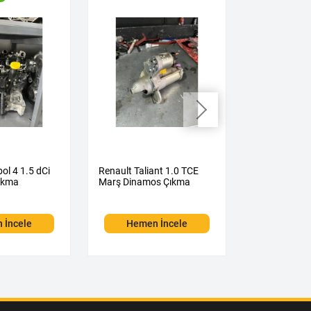
ol 4 1.5 dCi
Renault Taliant 1.0 TCE
Renault Symb
ıkma
Marş Dinamos Çıkma
dCi Sandık M
Çıkma Orijina
İkinci El
 İncele
Hemen İncele
Hemen