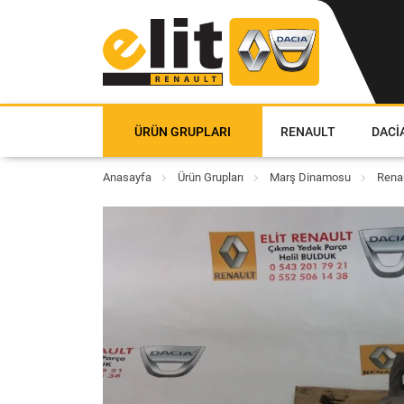
ÜRÜN GRUPLARI
RENAULT
DACI
Anasayfa
Ürün Grupları
Marş Dinamosu
Renau