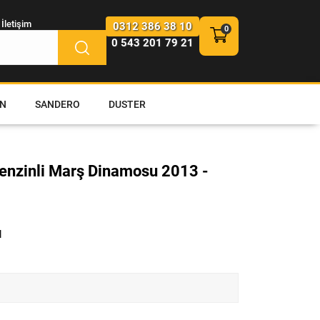
İletişim
0312 386 38 10
0 543 201 79 21
N
SANDERO
DUSTER
enzinli Marş Dinamosu 2013 -
l