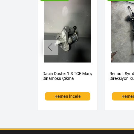
 1.5 Dizel
Dacia Duster 1.3 TCE Marş
Renault Sym
 Dinamosu
Dinamosu Çıkma
Direksiyon K
Hemen İncele
Hemen
 İncele