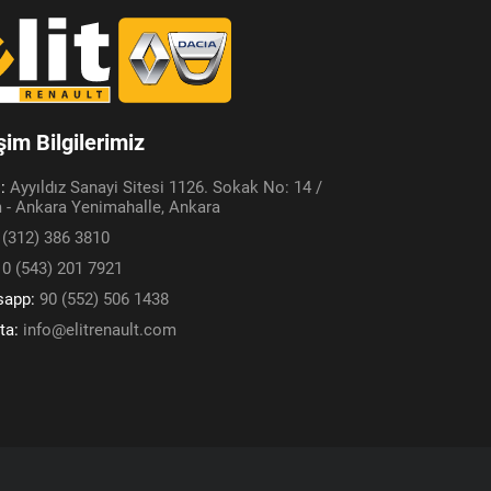
işim Bilgilerimiz
s:
Ayyıldız Sanayi Sitesi 1126. Sokak No: 14 /
 - Ankara Yenimahalle, Ankara
 (312) 386 3810
:
0 (543) 201 7921
sapp:
90 (552) 506 1438
ta:
info@elitrenault.com