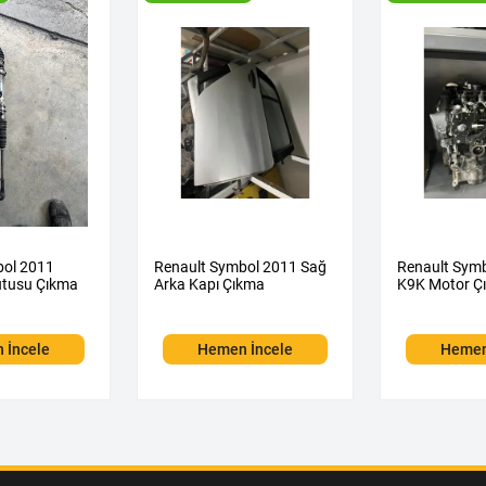
bol 2011
Renault Symbol 2011 Sağ
Renault Symb
utusu Çıkma
Arka Kapı Çıkma
K9K Motor Ç
 İncele
Hemen İncele
Hemen