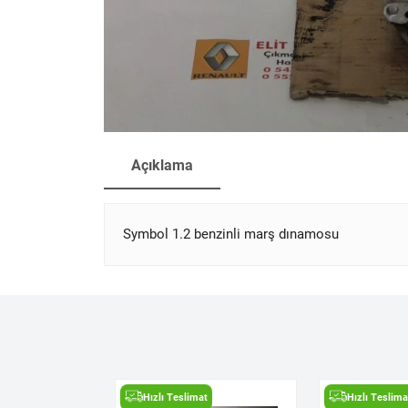
Açıklama
Symbol 1.2 benzinli marş dınamosu
t
Hızlı Teslimat
Hızlı Teslima